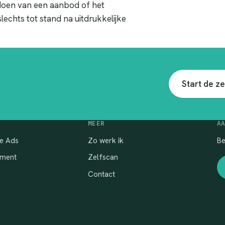
 doen van een aanbod of het
chts tot stand na uitdrukkelijke
Start de z
MEER
A
e Ads
Zo werk ik
Be
ment
Zelfscan
Contact