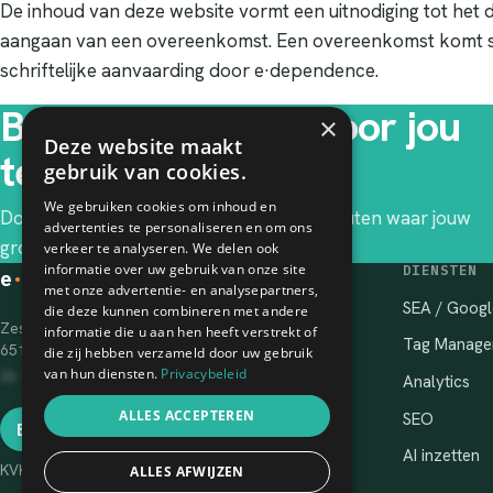
De inhoud van deze website vormt een uitnodiging tot het
aangaan van een overeenkomst. Een overeenkomst komt sle
schriftelijke aanvaarding door e·dependence.
Benieuwd wat er voor jou
×
Deze website maakt
te halen valt?
gebruik van cookies.
We gebruiken cookies om inhoud en
Doe de gratis zelfscan en ontdek in 2 minuten waar jouw
advertenties te personaliseren en om ons
grootste groeikansen liggen.
verkeer te analyseren. We delen ook
informatie over uw gebruik van onze site
DIENSTEN
e
·
dependence
met onze advertentie- en analysepartners,
SEA / Googl
die deze kunnen combineren met andere
Zes Huizenhof 30
informatie die u aan hen heeft verstrekt of
Tag Manage
6511 EA Nijmegen
die zij hebben verzameld door uw gebruik
van hun diensten.
Privacybeleid
06 ···· ····
Analytics
·····@e‑dependence.nl
ALLES ACCEPTEREN
SEO
Bekijk telefoonnummer
AI inzetten
KVK 70488061
ALLES AFWIJZEN