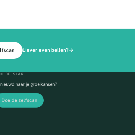
Liever even bellen?
→
elfscan
AN DE SLAG
nieuwd naar je groeikansen?
Doe de zelfscan